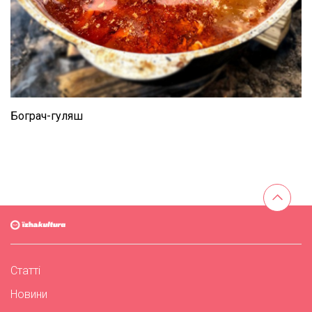
Бограч-гуляш
Статті
Новини