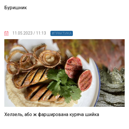
Буришник
11.05.2023 / 11:13
#ПРАКТИКА
Хелзель, або ж фарширована куряча шийка