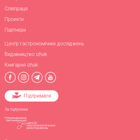
Співпраця
Проекти
Партнери
Центр гастрономічних досліджень
Видавництво їzhak
Книгарня їzhak
Підтримати
За підтримки