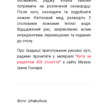
обсмажені, раджу кілька хвилин
потримати на розпеченій сковорідці.
Після чого, охолодити та подрібнити
ножем. Квітковий мед, розведіть 3
столовими ложками теплої води.
Відціджений рис, заправляємо всіма
інгредієнтами, перемішуємо та подаємо
до столу.
Про традиції приготування рисової куті,
радимо прочитати у матеріалі "
Кутя за
рецептом ХІХ століття
" з сайту Музею
Івана Гончара.
Фото: їzhakultura