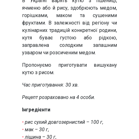
В Україні варять кутю з пшениці,
ячменю або й рису, здобрюють медом,
горішками, маком та сушеними
фруктами. В залежності від регіону чи
кулінарних традицій конкретної родини,
кутя буває густою або рідкою,
заправлена солодким запашним
узваром чи розсиченим медом.
Пропонуємо приготувати вишукану
кутю з рисом.
Час приготування: 30 хв.
Рецепт розраховано на 4 особи.
Інгредієнти
•
рис сухий довгозернистий – 100 г,
•
мак – 30 г,
•
ліщина – 30 г,