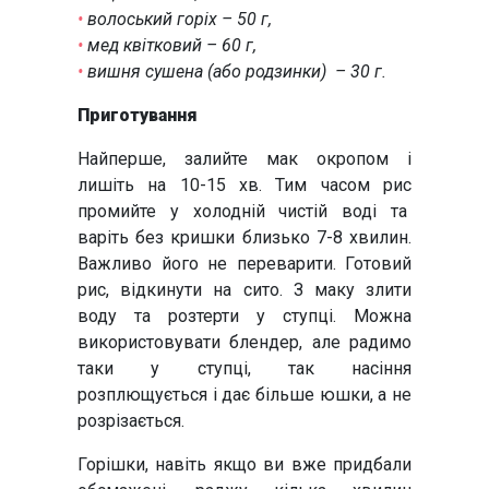
•
волоський горіх – 50 г,
•
мед квітковий – 60 г,
•
вишня сушена (або родзинки) – 30 г.
Приготування
Найперше, залийте мак окропом і
лишіть на 10-15 хв. Тим часом рис
промийте у холодній чистій воді та
варіть без кришки близько 7-8 хвилин.
Важливо його не переварити. Готовий
рис, відкинути на сито. З маку злити
воду та розтерти у ступці. Можна
використовувати блендер, але радимо
таки у ступці, так насіння
розплющується і дає більше юшки, а не
розрізається.
Горішки, навіть якщо ви вже придбали