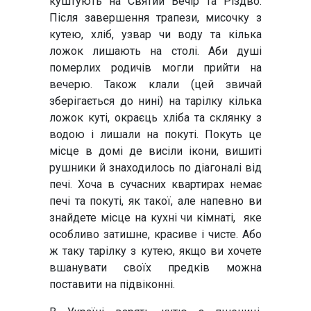
куштують на Святий Вечір та Різдво.
Після завершення трапези, мисочку з
кутею, хліб, узвар чи воду та кілька
ложок лишають на столі. Аби душі
померлих родичів могли прийти на
вечерю. Також клали (цей звичай
зберігається до нині) на тарілку кілька
ложок куті, окраєць хліба та склянку з
водою і лишали на покуті. Покуть це
місце в домі де висіли ікони, вишиті
рушники й знаходилось по діагоналі від
печі. Хоча в сучасних квартирах немає
печі та покуті, як такої, але напевно ви
знайдете місце на кухні чи кімнаті, яке
особливо затишне, красиве і чисте. Або
ж таку тарілку з кутею, якщо ви хочете
вшанувати своїх предків можна
поставити на підвіконні.