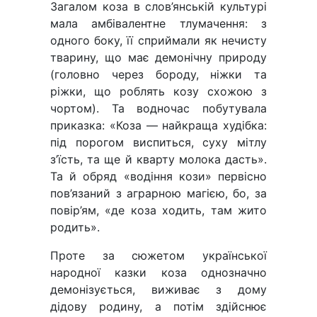
Загалом коза в слов’янській культурі
мала амбівалентне тлумачення: з
одного боку, її сприймали як нечисту
тварину, що має демонічну природу
(головно через бороду, ніжки та
ріжки, що роблять козу схожою з
чортом). Та водночас побутувала
приказка: «Коза — найкраща худібка:
під порогом виспиться, суху мітлу
з’їсть, та ще й кварту молока дасть».
Та й обряд «водіння кози» первісно
пов’язаний з аграрною магією, бо, за
повір’ям, «де коза ходить, там жито
родить».
Проте за сюжетом української
народної казки коза однозначно
демонізується, виживає з дому
дідову родину, а потім здійснює