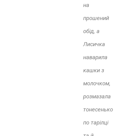
на
прошений
обід, а
Лисичка
наварила
кашки з
молочком,
розмазала
тонесенько
по тарілці
та й