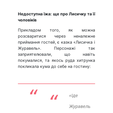
Недоступна їжа: ще про Лисичку та її
чоловіків
Прикладом того, як можна
розсваритися через неналежне
приймання гостей, є казка «Лисичка і
Журавель». Персонажі так
заприятелювали, що навіть
покумалися, та якось руда хитрунка
покликала кума до себе на гостину:
“ 
«Іде
Журавель