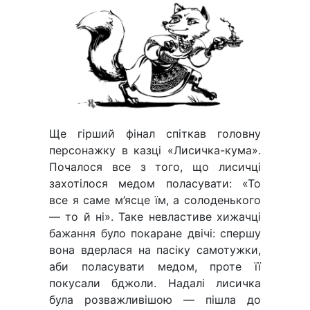
Ще гірший фінал спіткав головну
персонажку в казці «Лисичка-кума».
Почалося все з того, що лисичці
захотілося медом поласувати: «То
все я саме м’ясце їм, а солоденького
— то й ні». Таке невластиве хижачці
бажання було покаране двічі: спершу
вона вдерлася на пасіку самотужки,
аби поласувати медом, проте її
покусали бджоли. Надалі лисичка
була розважливішою — пішла до