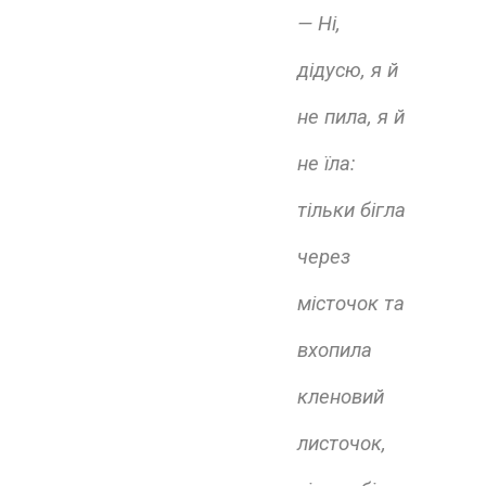
— Ні,
дідусю, я й
не пила, я й
не їла:
тільки бігла
через
місточок та
вхопила
кленовий
листочок,