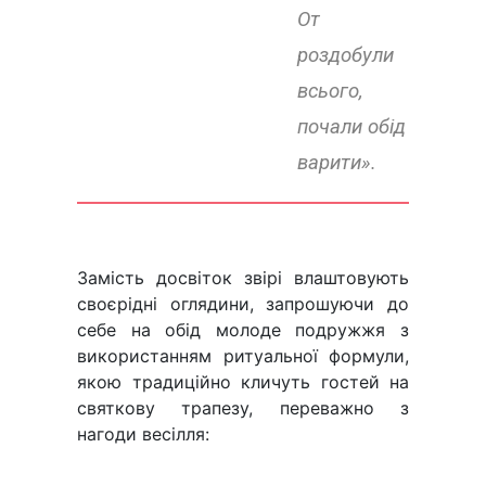
От
роздобули
всього,
почали обід
варити».
Замість досвіток звірі влаштовують
своєрідні оглядини, запрошуючи до
себе на обід молоде подружжя з
використанням ритуальної формули,
якою традиційно кличуть гостей на
святкову трапезу, переважно з
нагоди весілля: