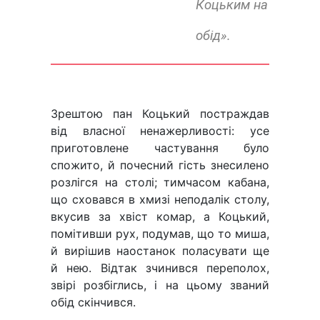
Коцьким на
обід».
Зрештою пан Коцький постраждав
від власної ненажерливості: усе
приготовлене частування було
спожито, й почесний гість знесилено
розлігся на столі; тимчасом кабана,
що сховався в хмизі неподалік столу,
вкусив за хвіст комар, а Коцький,
помітивши рух, подумав, що то миша,
й вирішив наостанок поласувати ще
й нею. Відтак зчинився переполох,
звірі розбіглись, і на цьому званий
обід скінчився.