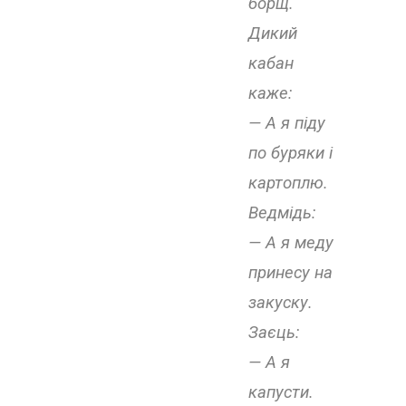
борщ.
Дикий
кабан
каже:
— А я піду
по буряки і
картоплю.
Ведмідь:
— А я меду
принесу на
закуску.
Заєць:
— А я
капусти.