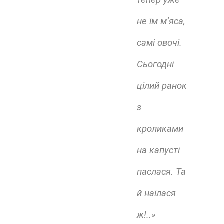
тепер уже
не їм м’яса,
самі овочі.
Сьогодні
цілий ранок
з
кроликами
на капусті
паслася. Та
й наїлася
ж!..»