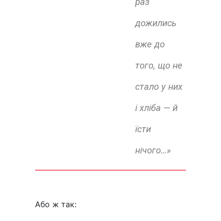
раз
дожились
вже до
того, що не
стало у них
і хліба — й
їсти
нічого…»
Або ж так: