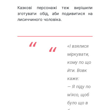
Казкові персонажі теж вирішили
зготувати обід, аби подивитися на
лисиччиного чоловіка.
«І взялися
“ 
міркувати,
кому по що
йти. Вовк
каже:
— Я піду по
м'ясо, щоб
було що в