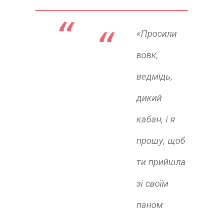
“ 
«Просили
вовк,
ведмідь,
дикий
кабан, і я
прошу, щоб
ти прийшла
зі своїм
паном