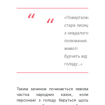
«Поверталася
“ 
стара лисиця
з невдалого
полювання. У
животі
бурчить від
голоду…»
Таким зачином починається левова
частка народних казок, коли
персонажі з голоду беруться щось