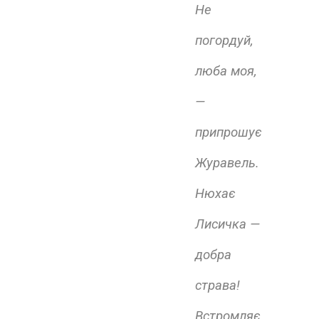
Не
погордуй,
люба моя,
—
припрошує
Журавель.
Нюхає
Лисичка —
добра
страва!
Встромляє