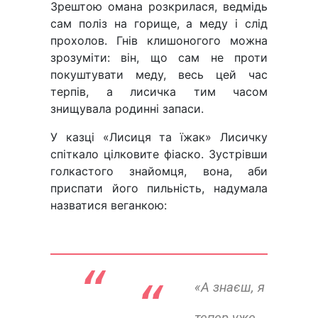
Зрештою омана розкрилася, ведмідь
сам поліз на горище, а меду і слід
прохолов. Гнів клишоногого можна
зрозуміти: він, що сам не проти
покуштувати меду, весь цей час
терпів, а лисичка тим часом
знищувала родинні запаси.
У казці «Лисиця та їжак» Лисичку
спіткало цілковите фіаско. Зустрівши
голкастого знайомця, вона, аби
приспати його пильність, надумала
назватися веганкою:
“ 
«А знаєш, я