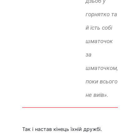
дзьоб у
горнятко та
й їсть собі
шматочок
за
шматочком,
поки всього
не виїв».
Так і настав кінець їхній дружбі.