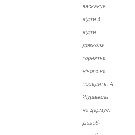
заскакує
відти й
відти
довкола
горнятка —
нічого не
порадить. А
Журавель
не дармує.
Дзьоб-