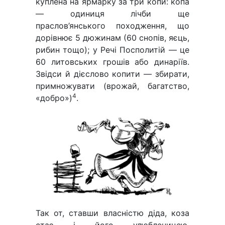
куплена на ярмарку за три копи: копа
— одиниця лічби ще
праслов’янського походження, що
дорівнює 5 дюжинам (60 снопів, яєць,
рибин тощо); у Речі Посполитій — це
60 литовських грошів або динаріїв.
Звідси й дієслово копити — збирати,
примножувати (врожай, багатство,
4
«добро»)
.
Так от, ставши власністю діда, коза
стає і його улюбленицею,