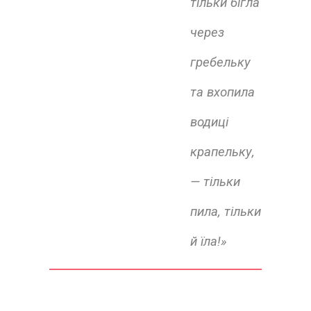
тільки бігла
через
гребельку
та вхопила
водиці
крапельку,
— тільки
пила, тільки
й їла!»