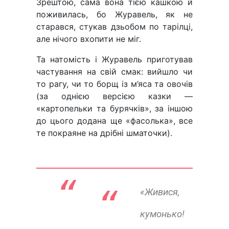
Зрештою, сама вона тією кашкою й
поживилась, бо Журавель, як не
старався, стукав дзьобом по тарілці,
але нічого вхопити не міг.
Та натомість і Журавель приготував
частування на свій смак: вийшло чи
то рагу, чи то борщ із м’яса та овочів
(за однією версією казки —
«картопельки та бурячків», за іншою
до цього додана ще «фасолька», все
те покраяне на дрібні шматочки).
“ 
«Живися,
кумонько!