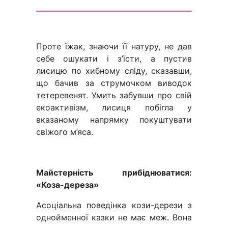
Проте їжак, знаючи її натуру, не дав
себе ошукати і з’їсти, а пустив
лисицю по хибному сліду, сказавши,
що бачив за струмочком виводок
тетеревенят. Умить забувши про свій
екоактивізм, лисиця побігла у
вказаному напрямку покуштувати
свіжого м’яса.
Майстерність прибіднюватися:
«Коза-дереза»
Асоціальна поведінка кози-дерези з
однойменної казки не має меж. Вона