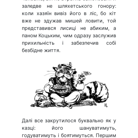
заледве не шляхетського гонору:
коли хазяїн вивіз його в ліс, бо кіт
вже не здужав мишей ловити, той
представився лисиці не абиким, а
паном Коцьким, чим одразу заслужив
прихильність і забезпечив собі
безбідне життя.
Далі все закрутилося буквально як у
казці: його шануватимуть,
годуватимуть і боятимуться. Першим