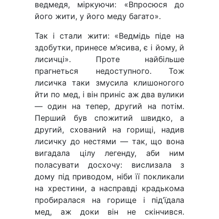
ведмедя, міркуючи: «Впросюся до
його жити, у його меду багато».
Так і стали жити: «Ведмідь піде на
здобутки, принесе м’ясива, є і йому, й
лисичці». Проте найбільше
прагнеться недоступного. Тож
лисичка таки змусила клишоногого
йти по мед, і він приніс аж два вулики
— один на тепер, другий на потім.
Перший був спожитий швидко, а
другий, схований на горищі, надив
лисичку до нестями — так, що вона
вигадала цілу легенду, аби ним
поласувати досхочу: вислизала з
дому під приводом, ніби її покликали
на хрестини, а насправді крадькома
пробиралася на горище і під’їдала
мед, аж доки він не скінчився.