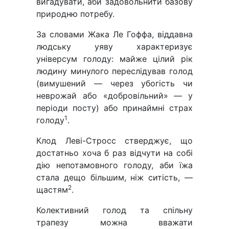
вигадувати, аби задовольнити базову
природню потребу.
За словами Жака Ле Гоффа, віддавна
людську уяву характеризує
універсум голоду: майже цілий рік
людину минулого переслідував голод
(вимушений — через убогість чи
неврожай або «добровільний» — у
періоди посту) або принаймні страх
1
голоду
.
Клод Леві-Стросс стверджує, що
достатньо хоча б раз відчути на собі
дію непотамовного голоду, аби їжа
стала дещо більшим, ніж ситість, —
2
щастям
.
Колективний голод та спільну
трапезу можна вважати