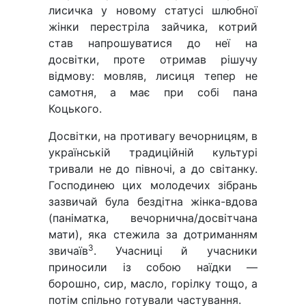
лисичка у новому статусі шлюбної
жінки перестріла зайчика, котрий
став напрошуватися до неї на
досвітки, проте отримав рішучу
відмову: мовляв, лисиця тепер не
самотня, а має при собі пана
Коцького.
Досвітки, на противагу вечорницям, в
українській традиційній культурі
тривали не до півночі, а до світанку.
Господинею цих молодечих зібрань
зазвичай була бездітна жінка-вдова
(паніматка, вечорнична/досвітчана
мати), яка стежила за дотриманням
3
звичаїв
. Учасниці й учасники
приносили із собою наїдки —
борошно, сир, масло, горілку тощо, а
потім спільно готували частування.