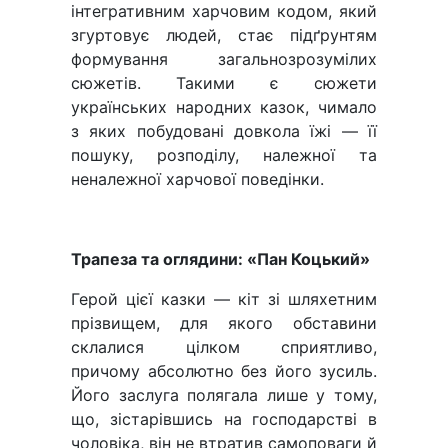
інтегративним харчовим кодом, який
згуртовує людей, стає підґрунтям
формування загальнозрозумілих
сюжетів. Такими є сюжети
українських народних казок, чимало
з яких побудовані довкола їжі — її
пошуку, розподілу, належної та
неналежної харчової поведінки.
Трапеза та оглядини: «Пан Коцький»
Герой цієї казки — кіт зі шляхетним
прізвищем, для якого обставини
склалися цілком сприятливо,
причому абсолютно без його зусиль.
Його заслуга полягала лише у тому,
що, зістарівшись на господарстві в
чоловіка, він не втратив самоповаги й