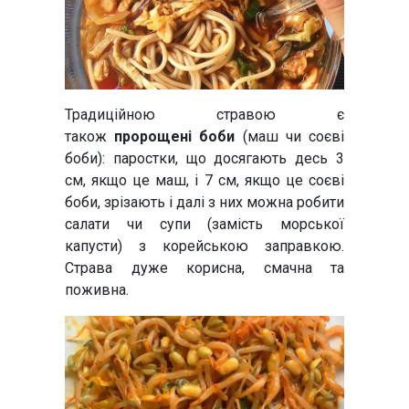
Традиційною стравою є
також
пророщені боби
(маш чи соєві
боби): паростки, що досягають десь 3
см, якщо це маш, і 7 см, якщо це соєві
боби, зрізають і далі з них можна робити
салати чи супи (замість морської
капусти) з корейською заправкою.
Страва дуже корисна, смачна та
поживна.