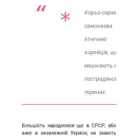
* 
Корьо-сарам -
самоназва
етнічних
корейців, що
мешкають на
пострадянських
теренах.
Більшість народилися ще в СРСР, або
вже в незалежній Україні, не знають