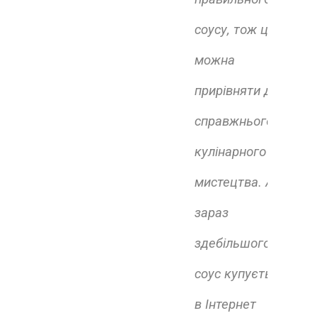
соусу, тож це
можна
прирівняти до
справжнього
кулінарного
мистецтва. Але
зараз
здебільшого
соус купується
в Інтернет