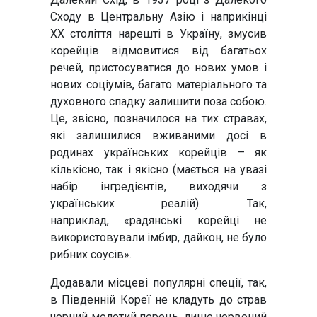
Сходу в Центральну Азію і наприкінці
ХХ століття нарешті в Україну, змусив
корейців відмовитися від багатьох
речей, пристосуватися до нових умов і
нових соціумів, багато матеріального та
духовного спадку залишити поза собою.
Це, звісно, позначилося на тих стравах,
які залишилися вживаними досі в
родинах українських корейців – як
кількісно, так і якісно (мається на увазі
набір інгредієнтів, виходячи з
українських реалій). Так,
наприклад, «радянські корейці не
використовували імбир, дайкон, не було
рибних соусів».
Додавали місцеві популярні спеції, так,
в Південній Кореї не кладуть до страв
чорний молотий перець, лише червоний