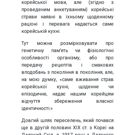
корейської мови, але (згідно з
проведеним анкетуванням) корейські
страви наявні в їхньому щоденному
раціоні і перевага надається саме
корейській кухні.
Тут можна розмірковувати про
генетичну пам'ять чи фізіологічні
особливості організму, або про
передачу рецептів і смакових
вподобань з покоління в покоління, але,
на мою думку, «саме вживання страв
корейської кухні, щоденне чи
епізодичне, надає нашим корейцям
відчуття збереження власної
ідентичності.»
Довгий шлях переселень, який почався
ще в другій половині ХІХ ст. з Кореї на
Далекий Схід, в 1937 році з Далекого