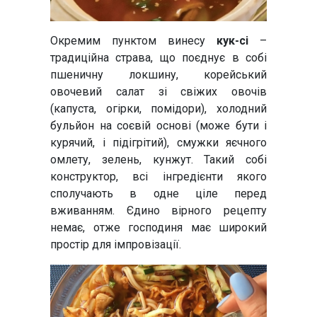
Окремим пунктом винесу
кук-сі
–
традиційна страва, що поєднує в собі
пшеничну локшину, корейський
овочевий салат зі свіжих овочів
(капуста, огірки, помідори), холодний
бульйон на соєвій основі (може бути і
курячий, і підігрітий), смужки яєчного
омлету, зелень, кунжут. Такий собі
конструктор, всі інгредієнти якого
сполучають в одне ціле перед
вживанням. Єдино вірного рецепту
немає, отже господиня має широкий
простір для імпровізації.