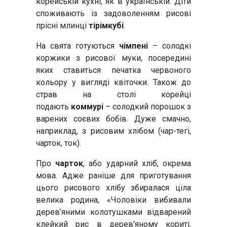
корейській кухні, як в українській. Діти
споживають із задоволенням рисові
прісні млинці
тірімкубі
.
На свята готуються
чімпені
– солодкі
коржики з рисової муки, посередині
яких ставиться печатка червоного
кольору у вигляді квіточки. Також до
страв на столі корейці
подають
коммурі
– солодкий порошок з
варених соєвих бобів. Дуже смачно,
наприклад, з рисовим хлібом (чар-тегі,
чарток, ток).
Про
чарток
, або ударний хліб, окрема
мова. Адже раніше для приготування
цього рисового хлібу збиралася ціла
велика родина, «Чоловіки вибивали
дерев’яними колотушками відварений
клейкий рис в дерев’яному кориті,