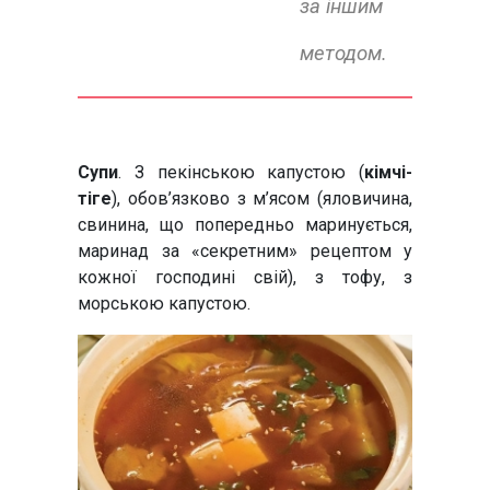
за іншим
методом.
Супи
. З пекінською капустою (
кімчі-
тіге
), обов’язково з м’ясом (яловичина,
свинина, що попередньо маринується,
маринад за «секретним» рецептом у
кожної господині свій), з тофу, з
морською капустою.