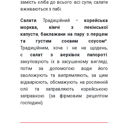
замість хліба до всього: всі супи, салати
вживаються з пабі.
Салати
. Традиційний –
корейська
морква, кімчі з пекінської
капусти
,
баклажани на пару з перцем
та густим соєвим соусом
*.
Традиційним, хоча і не на щодень,
є
салат з верхівок папороті
:
закуповують їх в засушеному вигляді,
потім за допомогою води його
зволожують та випрямляють, за цим
відварюють, обсмажують на рослинній
олії та заправляють корейською
заправкою (за фірмовим рецептом
господині).