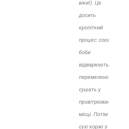
віки!). Це
досить
кропіткий
процес: соєві
боби
відварюють,
перемелюють,
сушать у
провітрюваному
місці. Потім ці
сухі коржі з