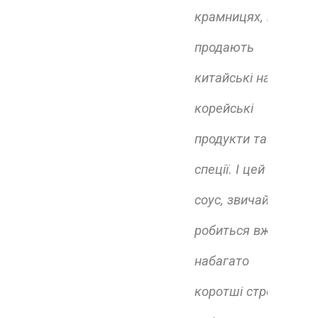
крамницях, що
продають
китайські на
корейські
продукти та
спеції. І цей
соус, звичайно,
робиться вже в
набагато
коротші строки і