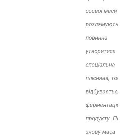
соєвої маси
розламують,
повинна
утворитися
спеціальна
пліснява, тобто
відбувається
ферментація
продукту. Потім
знову маса