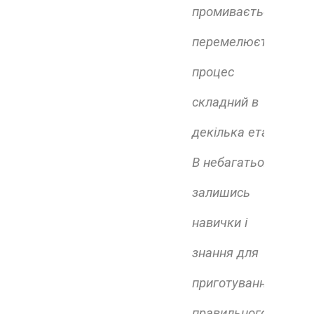
промивається,
перемелюється,
процес
складний в
декілька етапів.
В небагатьох
залишись
навички і
знання для
приготування
правильного