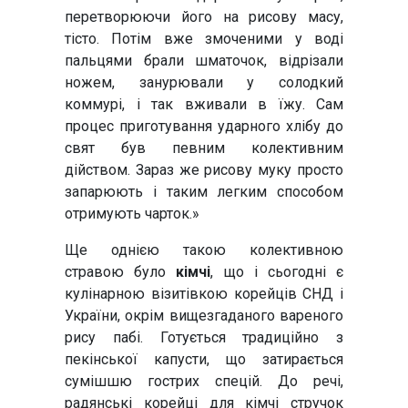
перетворюючи його на рисову масу,
тісто. Потім вже змоченими у воді
пальцями брали шматочок, відрізали
ножем, занурювали у солодкий
коммурі, і так вживали в їжу. Сам
процес приготування ударного хлібу до
свят був певним колективним
дійством. Зараз же рисову муку просто
запарюють і таким легким способом
отримують чарток.»
Ще однією такою колективною
стравою було
кімчі
, що і сьогодні є
кулінарною візитівкою корейців СНД і
України, окрім вищезгаданого вареного
рису пабі. Готується традиційно з
пекінської капусти, що затирається
сумішшю гострих спецій. До речі,
радянські корейці для кімчі стручок