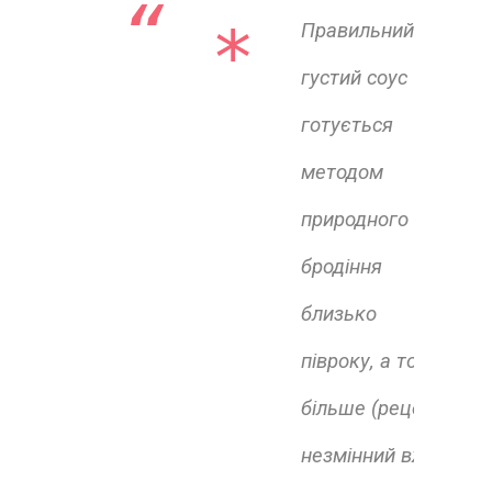
* 
Правильний
густий соус
готується
методом
природного
бродіння
близько
півроку, а то і
більше (рецепт
незмінний вже