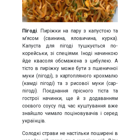
Пігоді
. Пиріжки на пару з капустою та
м’ясом (свинина, яловичина, курка).
Капуста для пігоді тушкується по-
корейськи, зі спеціями. Іноді начинкою
йде квасоля обсмажена з цибулею. А
тісто в пиріжку може бути з пшеничної
муки (пігоді), з картопляного крохмалю
(камді пігоді) та з рисової муки (сар-
пігоді). Поєднання прісного тіста та
гострої начинки, ще й з додаванням
соєвого соусу під час куштування вже
знайшло чимало поціновувачів і серед
українців.
Солодкі страви не настільки поширені в