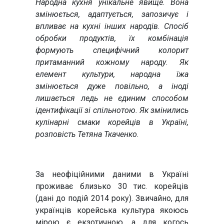
Народна кухня унікальне явище. Вона
змінюється, адаптується, запозичує і
впливає на кухні інших народів. Спосіб
обробки продуктів, їх комбінація
формують специфічний колорит
притаманний кожному народу. Як
елемент культури, народна їжа
змінюється дуже повільно, а іноді
лишається ледь не єдиним способом
ідентифікації зі спільнотою. Як змінились
кулінарні смаки корейців в Україні,
розповість Тетяна Ткаченко.
За неофіційними даними в Україні
проживає близько 30 тис. корейців
(дані до подій 2014 року). Звичайно, для
українців корейська культура якоюсь
мірою є екзотичною, а для когось