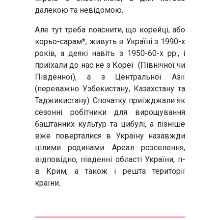
далекою та невідомою.
Але тут треба пояснити, що корейці, або
корьо-сарам*, живуть в Україні з 1990-х
років, а деякі навіть з 1950-60-х рр., і
приїхали до нас не з Кореї (Північної чи
Південної), а з Центральної Азії
(переважно Узбекистану, Казахстану та
Таджикистану). Спочатку приїжджали як
сезонні робітники для вирощування
баштанних культур та цибулі, а пізніше
вже поверталися в Україну назавжди
цілими родинами. Ареал розселення,
відповідно, південні області України, п-
в Крим, а також і решта території
країни.