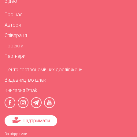
Відео
Про нас
Автори
Співпраця
Проекти
Партнери
Центр гастрономічних досліджень
Видавництво їzhak
Книгарня їzhak
Підтримати
За підтримки