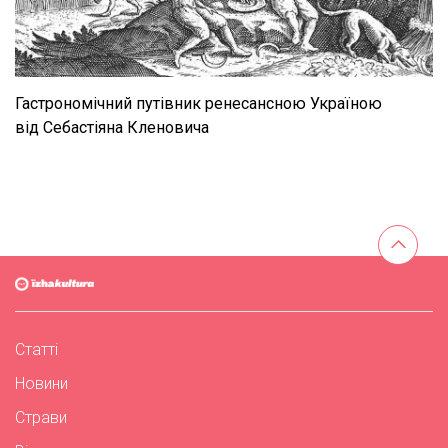
Гастрономічний путівник ренесансною Україною
від Себастіяна Кленовича
Статті
Новини
Страви