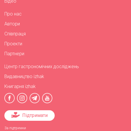
Відео
Про нас
Автори
Співпраця
Проекти
Партнери
Центр гастрономічних досліджень
Видавництво їzhak
Книгарня їzhak
Підтримати
За підтримки