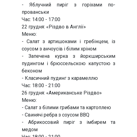
- Яблучний пиріг з горіхами по-
прованськи
Час: 14:00 - 17:00
22 грудня: «Різдво в Англії»
Меню:
- Салат з артишоками і гребінцем, із
соусом з анчоусів і білим хріном
- Запечена курка з йоркширським
пудингом і брюссельскою капустою з
беконом
- Класичний пудинг з карамеллю
Час: 18:00 - 21:00
26 грудня: «Американське Різдво»
Меню:
- Салат з білими грибами та картоплею
- Свинячі ребра з соусом BBQ
- Абрикосовий пиріг з імбирем та
медом
Час: 18:00 - 21:00