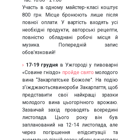
Участь в одному майстер-класі коштує
800 грн. Місце бронюють лише після
повної оплати. У вартість входять усі
необхідні продукти, авторські рецепти,
повністю обладнані робочі місця й
музика. Попередній запис
обов’язковий!
›
17-19 грудня
в Ужгороді у пивоварні
«Совине гніздо»
пройде свято
молодого
вина “Закарпатське Божоле”. На подію
з’їжджаютьсявинороби Закарпаття, щоб
представити свої найкращі зразки
молодого вина цьогорічного врожаю.
Зазвичай захід проводять всередині
листопада. Цього року він був
запланований на 12-14 листопада, але
через погіршення епідситуації та
аномально пізній сезон збору винограду