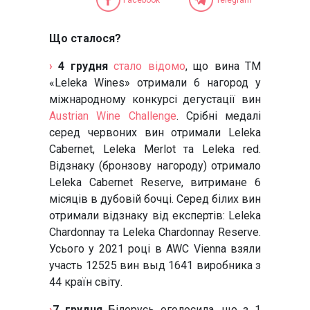
Що сталося?
›
4 грудня
стало відомо
, що вина ТМ
«Leleka Wines» отримали 6 нагород у
міжнародному конкурсі дегустації вин
Austrian Wine Challenge
. Срібні медалі
серед червоних вин отримали Leleka
Cabernet, Leleka Merlot та Leleka red.
Відзнаку (бронзову нагороду) отримало
Leleka Cabernet Reserve, витримане 6
місяців в дубовій бочці. Серед білих вин
отримали відзнаку від експертів: Leleka
Chardonnay та Leleka Chardonnay Reserve.
Усього у 2021 році в AWC Vienna взяли
участь 12525 вин выд 1641 виробника з
44 країн світу.
›
7 грудня
Білорусь оголосила, що з 1