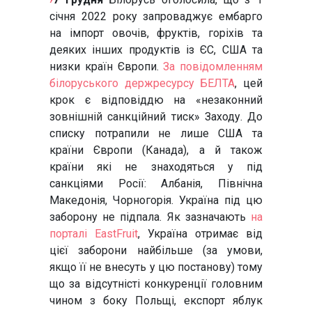
січня 2022 року запроваджує ембарго
на імпорт овочів, фруктів, горіхів та
деяких інших продуктів із ЄС, США та
низки країн Європи.
За повідомленням
білоруського держресурсу БЕЛТА
, цей
крок є відповіддю на «незаконний
зовнішній санкційний тиск» Заходу. До
списку потрапили не лише США та
країни Європи (Канада), а й також
країни які не знаходяться у під
санкціями Росії: Албанія, Північна
Македонія, Чорногорія. Україна під цю
заборону не підпала. Як зазначають
на
порталі EastFruit
, Україна отримає від
цієї заборони найбільше (за умови,
якщо її не внесуть у цю постанову) тому
що за відсутністі конкуренції головним
чином з боку Польщі, експорт яблук