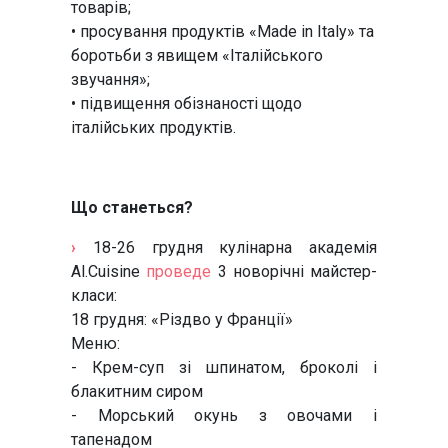
товарів;
• просування продуктів «Made in Italy» та
боротьби з явищем «Італійського
звучання»;
• підвищення обізнаності щодо
італійських продуктів.
Що станеться?
›
18-26 грудня кулінарна академія
Al.Cuisine
проведе
3 новорічні майстер-
класи:
18 грудня: «Різдво у Франції»
Меню:
- Крем-суп зі шпинатом, броколі і
блакитним сиром
- Морський окунь з овочами і
тапенадом