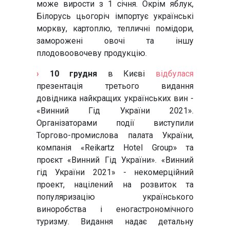
може вирости з 1 січня. Окрім яблук,
Білорусь цьогоріч імпортує українські
моркву, картоплю, тепличні помідори,
заморожені овочі та іншу
плодовоовочеву продукцію.
›
10 грудня
в Києві
відбулася
презентація третього видання
довідника найкращих українських вин -
«Винний Гід України 2021».
Організаторами події виступили
Торгово-промислова палата України,
компанія «Reikartz Hotel Group» та
проєкт «Винний Гід України». «Винний
гід України 2021» - некомерційний
проект, націлений на розвиток та
популяризацію українського
виноробства і еногастрономічного
туризму. Видання надає детальну