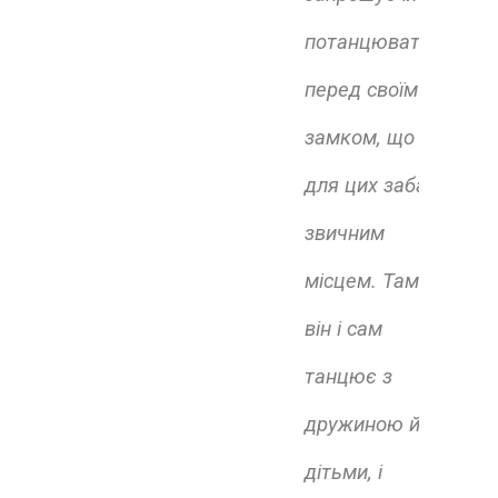
потанцювати
перед своїм
замком, що є
для цих забав
звичним
місцем. Там
він і сам
танцює з
дружиною й
дітьми, і