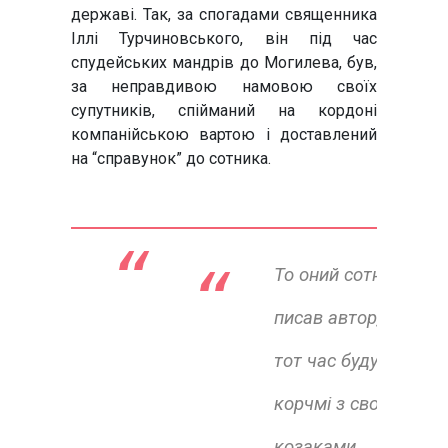
державі. Так, за спогадами священника
Іллі Турчиновського, він під час
спудейських мандрів до Могилева, був,
за неправдивою намовою своїх
супутників, спійманий на кордоні
компанійською вартою і доставлений
на “справунок” до сотника.
“ 
То оний сотник, -
писав автор, - на
тот час будучий в
корчмі з своїми
козаками,