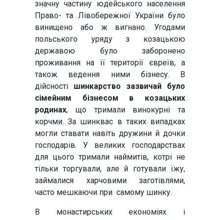
значну частину юдейського населення
Право- та Лівобережної України було
винищено або ж вигнано. Угодами
польського уряду з козацькою
державою було заборонено
проживання на її території євреїв, а
також ведення ними бізнесу. В
дійсності
шинкарство зазвичай було
сімейним бізнесом в козацьких
родинах
, що тримали винокурні та
корчми. За шинквас в таких випадках
могли ставати навіть дружини й дочки
господарів. У великих господарствах
для цього тримали наймитів, котрі не
тільки торгували, але й готували їжу,
займалися харчовими заготівлями,
часто мешкаючи при самому шинку.
В монастирських економіях і