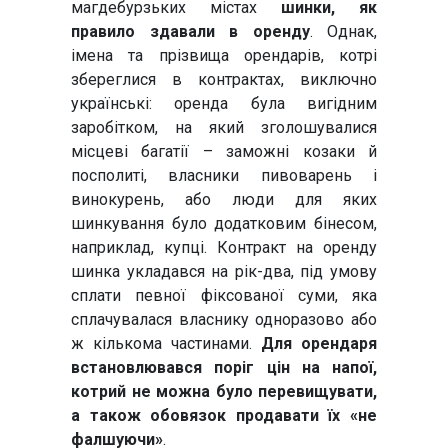
магдебурзьких містах
шинки, як
правило здавали в оренду
. Однак,
імена та прізвища орендарів, котрі
збереглися в контрактах, виключно
українські: оренда була вигідним
заробітком, на який зголошувалися
місцеві багатії – заможні козаки й
посполиті, власники пивоварень і
винокурень, або люди для яких
шинкування було додатковим бінесом,
наприклад, купці. Контракт на оренду
шинка укладався на рік-два, під умову
сплати певної фіксованої суми, яка
сплачувалася власнику одноразово або
ж кількома частинами.
Для орендаря
встановлювався поріг цін на напої,
котрий не можна було перевищувати,
а також обовязок продавати їх «не
фалшуючи»
.