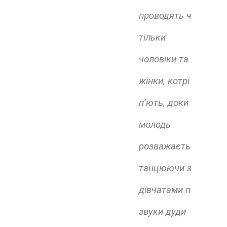
проводять час
тільки
чоловіки та
жінки, котрі
п’ють, доки
молодь
розважається,
танцюючи з
дівчатами під
звуки дуди