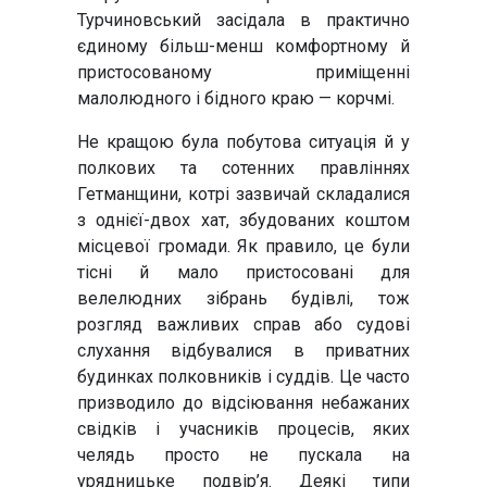
Турчиновський засідала в практично
єдиному більш-менш комфортному й
пристосованому приміщенні
малолюдного і бідного краю — корчмі.
Не кращою була побутова ситуація й у
полкових та сотенних правліннях
Гетманщини, котрі зазвичай складалися
з однієї-двох хат, збудованих коштом
місцевої громади. Як правило, це були
тісні й мало пристосовані для
велелюдних зібрань будівлі, тож
розгляд важливих справ або судові
слухання відбувалися в приватних
будинках полковників і суддів. Це часто
призводило до відсіювання небажаних
свідків і учасників процесів, яких
челядь просто не пускала на
урядницьке подвір’я. Деякі типи