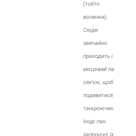
(тобто
волинки).
Сюди
звичайно
приходить і
місцевий пан з
сім’єю, щоб
подивитися на
танцюючих.
Іноді пан
запрошує їх