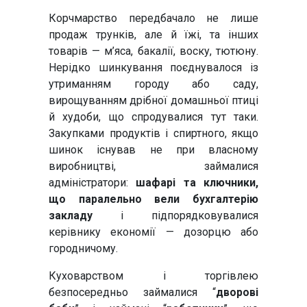
Корчмарство передбачало не лише
продаж трунків, але й їжі, та інших
товарів — м’яса, бакалії, воску, тютюну.
Нерідко шинкування поєднувалося із
утриманням городу або саду,
вирощуванням дрібної домашньої птиці
й худоби, що спродувалися тут таки.
Закупками продуктів і спиртного, якщо
шинок існував не при власному
виробництві, займалися
адміністратори:
шафарі та ключники,
що паралельно вели бухгалтерію
закладу
і підпорядковувалися
керівнику економії — дозорцю або
городничому.
Куховарством і торгівлею
безпосередньо займалися “
дворові