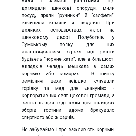
баби
” і наймані “
работники
”, що
доглядали шинкові споруди, мили
посуд, прали “ручники” й “салфети”,
вичищали комини й льодовні. При
великих господарствах, як-от на
шинковому дворі Полуботків у
Сумському полку, для них
влаштовувалися окремі від решти
будівель “чорние хати”, але в більшості
випадків челядь мешкала в самих
корчмах або коморах. В шинку
ремісничі цехи неірдко купували
горілку та мед для «канунів» -
корпоративних свят цехової громади, а
решта людей тоді, коли для швидких
зборів гостини вдома бракувало
спиртного або ж харчів.
Не забуваймо і про важливість корчми,