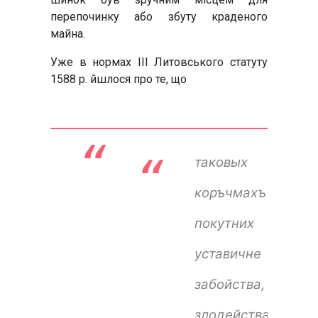
перепочинку або збуту краденого
майна.
Уже в нормах ІІІ Литовського статуту
1588 р. йшлося про те, що
“ 
таковых
коръчмахъ
покутних
уставичне
забойства,
злодейства,