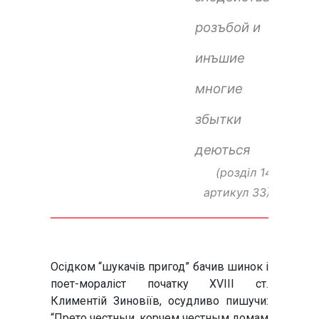
розъбой и
инъшие
многие
збытки
деються
(розділ 14,
артикул 33)
Осідком “шукачів пригод” бачив шинок і
поет-мораліст початку XVIII ст.
Климентій Зиновіїв, осудливо пишучи:
“Прето честныи, корчем честным домам