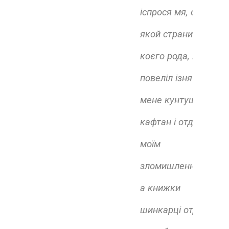
іспрося мя, от
якой страни і
коєго рода, но
повеліл ізняти із
мене кунтуш і
кафтан і отдал
моїм
зломишленникам,
а книжки
шинкарці отдал