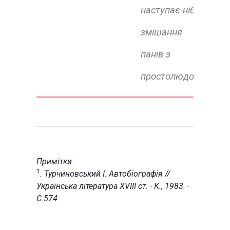
наступає ніби
змішання
панів з
простолюдом.
Примітки:
1
. Турчиновський І. Автобіографія //
Українська література XVIII ст. - К., 1983. -
С.574.