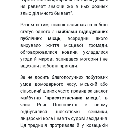
не равняет: знаючи же в ных розных
злых діл много бывает”.
Разом із тим, шинок залишав за собою
статус одного з
найбільш відвідуваних
публічних місць
, всередині якого
вирувало життя місцевої громади,
обговорювалися новини, укладалися
угоди й мирові, запивався могорич і не
вщухали любовні пригоди.
За не досить благополучних побутових
умов домодерного часу, міський або
сільський шинок часто правив за аналог
майбутніх “
присутственних місць
”: в
часи Речі Посполитої в ньому
відбувалися шляхетські сеймики,
лицарські кола і навіть судові засідання.
Ця традиція протривала й у козацькій