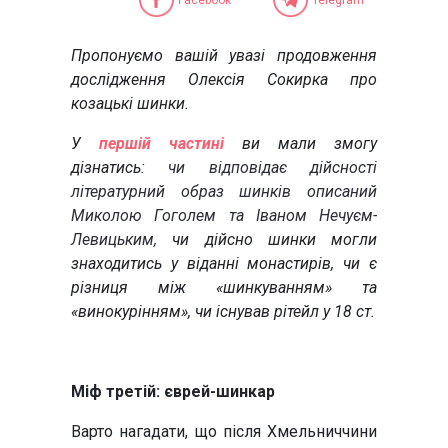
Пропонуємо вашій увазі продовження
дослідження Олексія Сокирка про
козацькі шинки.
У
першій частині
ви мали змогу
дізнатись:
чи відповідає дійсності
літературний образ шинків описаний
Миколою Гоголем та Іваном Нечуєм-
Левицьким,
чи дійсно шинки могли
знаходитись у віданні монастирів, чи є
різниця між «шинкуванням» та
«винокурінням», чи існував рітейл у 18 ст.
Міф третій:
єврей-шинкар
Варто нагадати, що після Хмельниччини