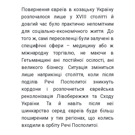
Повернення євреїв в козацьку Україну
розпочалося лише у XVIII столітті й
довгий час було практично непомітним
для соціально-економічного життя. До
того ж, самі переселенці були залучені в
специфічні сфери – медицину або ж
міжнародну торгівлю, не маючи в
Гетьманщині ані постійної осілості, ані
великого бізнесу. Ситуація зміниться
лише наприкінці століття, коли після
поділів Речі Посполитої зникнуть
кордони і розпочнеться єврейська
реколонізація Лівобережжя та Сходу
України. Та й навіть після неї
шинкарство серед євреїв буде більш
поширеним у тих регіонах, що колись
входили в орбіту Речі Посполитої.