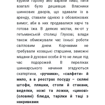
курили горілку або варили пиво, пити
взагалі було дешевше. Власники
шинкових дворів, що здавали їх в
аренду, ставили однією з обовязкових
вимог, аби в них продавалися харчі та
готова їжа. В деяких містах, як-от у
гетьманській столиці Глухові, влади
також обмежували час їхньої роботи
світловим днем. Корчмами не
гребували козацькі старшини, заможні
міщани й духовні особи й то не лише під
час подорожей. В переліках
шинкарського начиння згадуються
скатертини,
«ручники», «салфети» й
мило, а в реєстрах посуду – скляні
штофи, пляшки, стопи й стакани,
виделки, ножі та ложки, «цинові»
(оловяні) блюда, тарілки й таці з
накривками
.