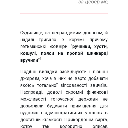
за цебер меду.
Судилище, за неправдивим доносом, й
надалі тривало в корчмі, причому
гетьманські жовніри “
ручники, хусти,
кошулі, пояси на пропой шинкарці
1
вручили
”
.
Подібні випадки засвідчують і пізніші
джерела, хоча в них не варто добачати
якоїсь тотальної зіпсованості звичаїв.
Насправді, доволі скромні фінансові
можливості тогочасної держави не
дозволяли будувати приміщення для
судових і адміністративних установ в
достатній кількості. Прикордонна варта,
котру так колоритно описав