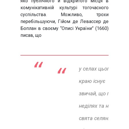
яко публічного й відкритого місця в
комунікативній культурі тогочасного
суспільства. Можливо, трохи
перебільшуючи, Гійом де Левассер де
Боплан в своєму “Описі України” (1660)
писав, що
“ 
у селах цього
краю існує
звичай, що по
неділях та на
свята селяни з