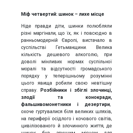
Міф четвертий:
шинок – лихе місце
Ніде правди діти, шинки полюбляли
різні маргінали, що їх, як і повсюдно в
ранньомодерній Європі, вистачало в
суспільстві Гетьманщини. Велика
кількість дешевого алкоголю, при
доволі мінливих нормах суспільної
моралі та відсутності громадського
порядку у теперішньому розумінні
цього явища робили свою невтішну
справу.
Розбійники і збіглі злочинці,
злодії та конокради,
фальшивомонетники і дезертири
,
охоче гуртувалися біля великих шляхів,
на периферії осідлого і кочового світів,
цивілізованого й злочинного життя, де
шинок був зручним місцем для