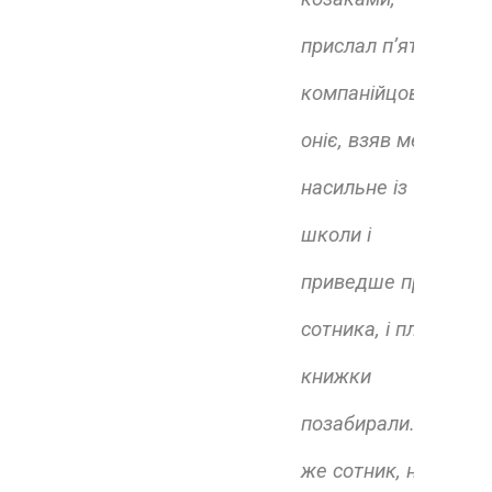
прислал п’яти
компанійцов, і
оніє, взяв мене
насильне із
школи і
приведше пред
сотника, і плаття і
книжки
позабирали. Оній
же сотник, не