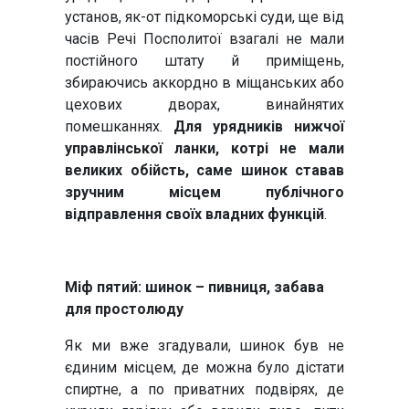
установ, як-от підкоморські суди, ще від
часів Речі Посполитої взагалі не мали
постійного штату й приміщень,
збираючись аккордно в міщанських або
цехових дворах, винайнятих
помешканнях.
Для урядників нижчої
управлінської ланки, котрі не мали
великих обійсть, саме шинок ставав
зручним місцем публічного
відправлення своїх владних функцій
.
Міф пятий:
шинок – пивниця, забава
для простолюду
Як ми вже згадували, шинок був не
єдиним місцем, де можна було дістати
спиртне, а по приватних подвірях, де